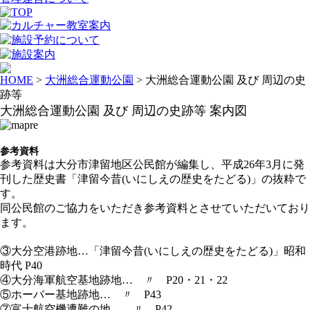
HOME
>
大洲総合運動公園
> 大洲総合運動公園 及び 周辺の史
跡等
大洲総合運動公園 及び 周辺の史跡等 案内図
参考資料
参考資料は大分市津留地区公民館が編集し、平成26年3月に発
刊した歴史書「津留今昔(いにしえの歴史をたどる)」の抜粋で
す。
同公民館のご協力をいただき参考資料とさせていただいており
ます。
③大分空港跡地…「津留今昔(いにしえの歴史をたどる)」昭和
時代 P40
④大分海軍航空基地跡地… 〃 P20・21・22
⑤ホーバー基地跡地… 〃 P43
⑦富士航空機遭難の地… 〃 P42