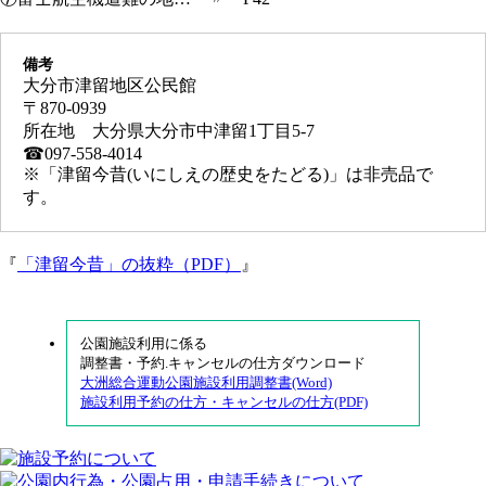
備考
大分市津留地区公民館
〒870-0939
所在地 大分県大分市中津留1丁目5-7
☎097-558-4014
※「津留今昔(いにしえの歴史をたどる)」は非売品で
す。
『
「津留今昔」の抜粋（PDF）
』
公園施設利用に係る
調整書・予約.キャンセルの仕方ダウンロード
大洲総合運動公園施設利用調整書(Word)
施設利用予約の仕方・キャンセルの仕方(PDF)